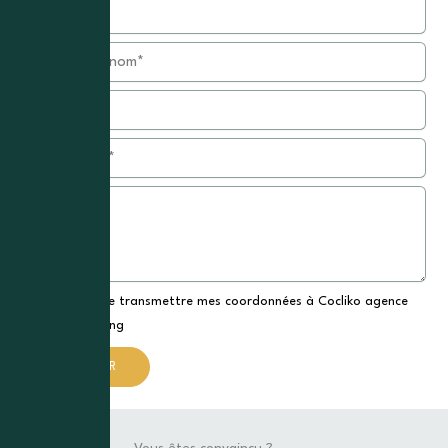
Société*
Nom
&
Prénom
E-
mail
Téléphone
Message
Accepation
J'accepte de transmettre mes coordonnées à Cocliko agence
web & marketing
ENVOYER