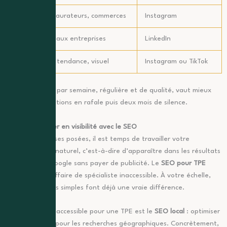
Artisans, restaurateurs, commerces
Instagram
B2B, services aux entreprises
LinkedIn
Jeune public, tendance, visuel
Instagram ou TikTok
Une publication par semaine, régulière et de qualité, vaut mieux
que cinq publications en rafale puis deux mois de silence.
Phase 2 : gagner en visibilité avec le SEO
Une fois vos bases posées, il est temps de travailler votre
référencement naturel, c’est-à-dire d’apparaître dans les résultats
de recherche Google sans payer de publicité. Le
SEO pour TPE
n’est pas une affaire de spécialiste inaccessible. À votre échelle,
quelques actions simples font déjà une vraie différence.
Le levier le plus accessible pour une TPE est le
SEO local
: optimiser
votre présence pour les recherches géographiques. Concrètement,