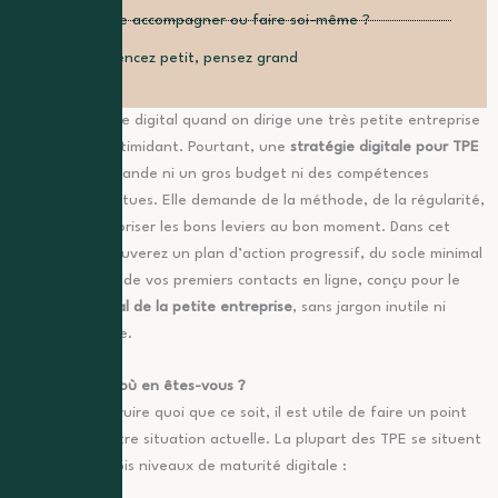
Se faire accompagner ou faire soi-même ?
Commencez petit, pensez grand
Se lancer dans le digital quand on dirige une très petite entreprise
peut sembler intimidant. Pourtant, une
stratégie digitale pour TPE
efficace ne demande ni un gros budget ni des compétences
techniques pointues. Elle demande de la méthode, de la régularité,
et de savoir prioriser les bons leviers au bon moment. Dans cet
article, vous trouverez un plan d’action progressif, du socle minimal
à la génération de vos premiers contacts en ligne, conçu pour le
marketing digital de la petite entreprise
, sans jargon inutile ni
promesse creuse.
TPE et digital : où en êtes-vous ?
Avant de construire quoi que ce soit, il est utile de faire un point
honnête sur votre situation actuelle. La plupart des TPE se situent
à l’un de ces trois niveaux de maturité digitale :