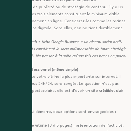
Les 3 fondamentaux à mettre en place en priorité
Avant de parler de publicité ou de stratégie de contenu, il y a un
socle à poser. Ces trois éléments constituent le minimum viable
pour exister dignement en ligne. Considérez-les comme les racines
de votre présence digitale. Sans elles, rien ne tient durablement.
À retenir :
Site web + fiche Google Business + un réseau social actif.
Ces trois éléments constituent le socle indispensable de toute stratégie
digitale pour TPE. Ne passez à la suite qu’une fois ces bases en place.
Un site web professionnel (même simple)
Un site web reste votre vitrine la plus importante sur internet. Il
travaille pour vous 24h/24, sans congés. La question n’est pas
d’avoir un site spectaculaire, elle est d’avoir un site
crédible, clair
et fonctionnel
.
Pour une TPE qui démarre, deux options sont envisageables :
Le site vitrine
(3 à 5 pages) : présentation de l’activité,