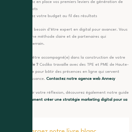
Mettez en place vos premiers leviers de génération de
contacts
Ajustez votre budget au fil des résultats
Vous n’avez pas besoin d’être expert en digital pour avancer. Vous
avez besoin d’une méthode claire et de partenaires qui
connaissent le terrain.
Vous souhaitez être accompagné(e) dans la construction de votre
stratégie digitale ?
Cocliko travaille avec des TPE et PME de Haute-
Savoie et Savoie pour bâtir des présences en ligne qui servent
vraiment la croissance.
Contactez notre agence web Annecy
Pour approfondir votre réflexion, découvrez également notre guide
complet sur
comment créer une stratégie marketing digital pour sa
PME.
Téléchargez notre livre blanc