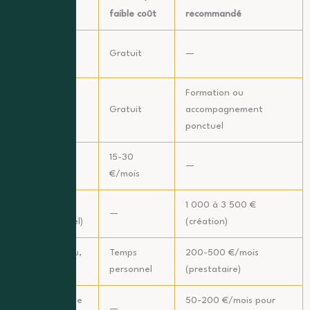
Poste
faible coût
recommandé
Fiche Google
Gratuit
—
Business
Formation ou
Réseau social
Gratuit
accompagnement
ponctuel
Site web
15-30
—
(solution DIY)
€/mois
Site web
1 000 à 3 500 €
—
(professionnel)
(création)
SEO (contenu,
Temps
200-500 €/mois
optimisation)
personnel
(prestataire)
Publicité locale
50-200 €/mois pour
—