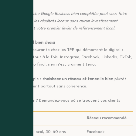
À retenir :
Une fiche Google Business bien complétée peut vous faire
apparaître dans les résultats locaux sans aucun investissement
publicitaire. C’est votre premier levier de référencement local.
Un réseau social bien choisi
L’erreur la plus courante chez les TPE qui démarrent le digital :
vouloir être partout à la fois. Instagram, Facebook, LinkedIn, TikTok,
Pinterest… et au final, rien n’est vraiment tenu.
La règle est simple :
choisissez un réseau et tenez-le bien
plutôt
que d’être présent partout sans cohérence.
Comment choisir ? Demandez-vous où se trouvent vos clients :
Votre cible
Réseau recommandé
Grand public, local, 30-60 ans
Facebook