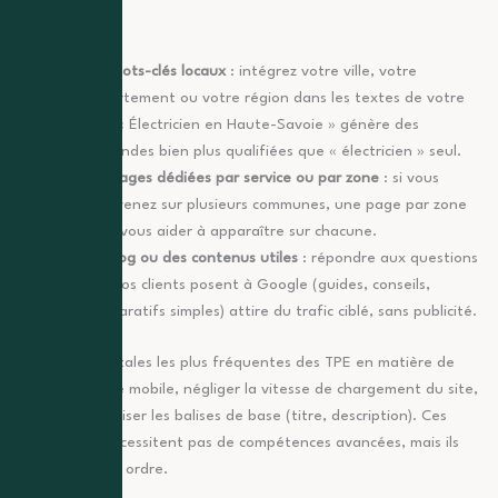
cela passe par :
Les mots-clés locaux
: intégrez votre ville, votre
département ou votre région dans les textes de votre
site. « Électricien en Haute-Savoie » génère des
demandes bien plus qualifiées que « électricien » seul.
Les pages dédiées par service ou par zone
: si vous
intervenez sur plusieurs communes, une page par zone
peut vous aider à apparaître sur chacune.
Un blog ou des contenus utiles
: répondre aux questions
que vos clients posent à Google (guides, conseils,
comparatifs simples) attire du trafic ciblé, sans publicité.
Les erreurs digitales les plus fréquentes des TPE en matière de
SEO ? Ignorer le mobile, négliger la vitesse de chargement du site,
et ne pas optimiser les balises de base (titre, description). Ces
éléments ne nécessitent pas de compétences avancées, mais ils
doivent être en ordre.