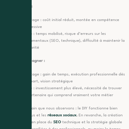
Faire soi-même :
Avantage : coût initial réduit, montée en compétence
progressive
Limite : temps mobilisé, risque d’erreurs sur les
fondamentaux (SEO, technique), difficulté à maintenir la
régularité
Se faire accompagner :
Avantage : gain de temps, exécution professionnelle dès
le départ, vision stratégique
Limite : investissement plus élevé, nécessité de trouver
un partenaire qui comprend vraiment votre métier
La règle de terrain que nous observons :
le DIY fonctionne bien
pour les contenus et les
réseaux sociaux
.
En revanche, la création
du site, la mise en place du
SEO
technique et la stratégie globale