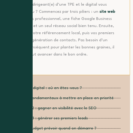
Vous êtes dirigeant(e) d’une TPE et le digital vous
semble flou ? Commencez par trois piliers : un
site web
simple mais professionnel, une fiche Google Business
optimisée, et un seul réseau social bien tenu. Ensuite,
travaillez votre référencement local, puis vos premiers
leviers de génération de contacts. Pas besoin d’un
budget conséquent pour planter les bonnes graines, il
faut surtout avancer dans le bon ordre.
TPE et digital : où en êtes-vous ?
Les 3 fondamentaux à mettre en place en priorité
Phase 2 : gagner en visibilité avec le SEO
Phase 3 : générer ses premiers leads
Quel budget prévoir quand on démarre ?