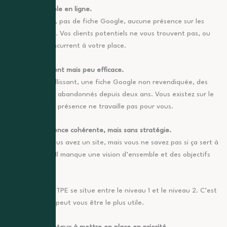
Niveau 1 : Invisible en ligne.
Pas de site web, pas de fiche Google, aucune présence sur les
réseaux sociaux. Vos clients potentiels ne vous trouvent pas, ou
trouvent un concurrent à votre place.
Niveau 2 : Présent mais peu efficace.
Un site web vieillissant, une fiche Google non revendiquée, des
réseaux sociaux
abandonnés depuis deux ans. Vous existez sur le
web, mais cette présence ne travaille pas pour vous.
Niveau 3 : Présence cohérente, mais sans stratégie.
Vous publiez, vous avez un site, mais vous ne savez pas si ça sert à
quelque chose. Il manque une vision d’ensemble et des objectifs
clairs.
La majorité des TPE se situe entre le niveau 1 et le niveau 2. C’est
là que ce guide peut vous être le plus utile.