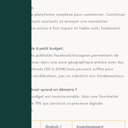
L’emailing simple.
Pas besoin d’une plateforme complexe pour commencer. Constituer
une liste de contacts existants et envoyer une newsletter
mensuelle est une action à fort impact et faible coût, facilement
automatisable.
La publicité locale à petit budget.
Google Ads et les publicités Facebook/Instagram permettent de
cibler des personnes dans une zone géographique précise avec des
budgets très maîtrisés (50 à 200€/mois peuvent suffire pour
tester). C’est un accélérateur, pas un substitut aux fondamentaux.
Quel budget prévoir quand on démarre ?
La question du budget est incontournable. Voici une fourchette
réaliste pour une TPE qui construit sa présence digitale
progressivement.
Gratuit /
Investissement