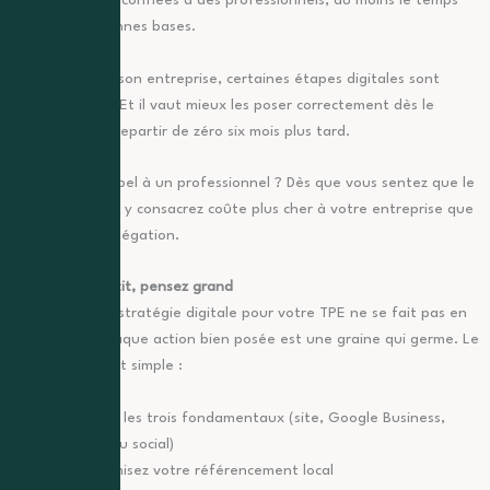
gagnent à être confiées à des professionnels, au moins le temps
de poser de bonnes bases.
Avant de créer son entreprise, certaines étapes digitales sont
indispensables. Et il vaut mieux les poser correctement dès le
départ que de repartir de zéro six mois plus tard.
Quand faire appel à un professionnel ? Dès que vous sentez que le
temps que vous y consacrez coûte plus cher à votre entreprise que
le prix d’une délégation.
Commencez petit, pensez grand
Construire une stratégie digitale pour votre TPE ne se fait pas en
un jour mais chaque action bien posée est une graine qui germe. Le
plan d’action est simple :
Posez les trois fondamentaux (site, Google Business,
réseau social)
Optimisez votre référencement local