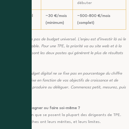
(Ads)
débuter
Total mensuel
~30 €/mois
~500-800 €/mois
estimé
(minimum)
(complet)
À retenir :
il n’y a pas de budget universel. L’enjeu est d’investir là où le
retour est mesurable. Pour une TPE, la priorité va au site web et à la
fiche Google, ce sont les deux postes qui génèrent le plus de résultats
à court terme.
À retenir :
Un budget digital ne se fixe pas en pourcentage du chiffre
d’affaires. Il se fixe en fonction de vos objectifs de croissance et de
votre capacité à produire ou déléguer. Commencez petit, mesurez, puis
ajustez.
Se faire accompagner ou faire soi-même ?
C’est la question que se posent la plupart des dirigeants de TPE.
Les deux approches ont leurs mérites, et leurs limites.