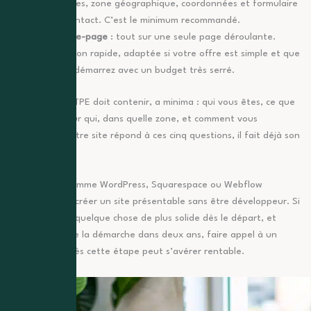
services, zone géographique, coordonnées et formulaire
de contact. C’est le minimum recommandé.
Le one-page
: tout sur une seule page déroulante.
Solution rapide, adaptée si votre offre est simple et que
vous démarrez avec un budget très serré.
Un bon site de TPE doit contenir, a minima : qui vous êtes, ce que
vous faites, pour qui, dans quelle zone, et comment vous
contacter. Si votre site répond à ces cinq questions, il fait déjà son
travail.
Des solutions comme WordPress, Squarespace ou Webflow
permettent de créer un site présentable sans être développeur. Si
vous souhaitez quelque chose de plus solide dès le départ, et
éviter de refaire la démarche dans deux ans, faire appel à un
professionnel dès cette étape peut s’avérer rentable.