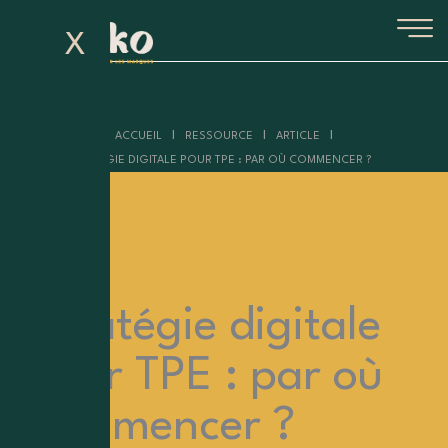
Aller
Panneau de gestion des cookies
au
X
contenu
I
I
I
ACCUEIL
RESSOURCE
ARTICLE
STRATÉGIE DIGITALE POUR TPE : PAR OÙ COMMENCER ?
Stratégie digitale
pour TPE : par où
commencer ?