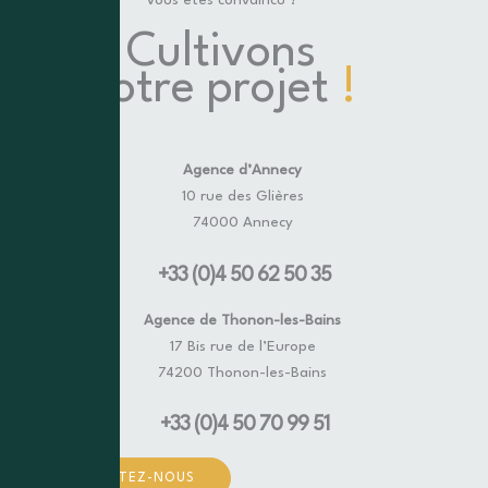
Vous êtes convaincu ?
Cultivons
votre projet
!
Agence d’Annecy
10 rue des Glières
74000 Annecy
+33 (0)4 50 62 50 35
Agence de Thonon-les-Bains
17 Bis rue de l’Europe
74200 Thonon-les-Bains
+33 (0)4 50 70 99 51
CONTACTEZ-NOUS