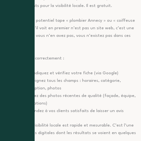
des plus puissants pour la visibilité locale. Il est gratuit.
Lorsqu’un client potentiel tape « plombier Annecy » ou « coiffeuse
Thonon », ce qu’il voit en premier n’est pas un site web, c’est une
fiche Google. Si vous n’en avez pas, vous n’existez pas dans ces
résultats.
Pour l’optimiser correctement :
Revendiquez et vérifiez votre fiche (via Google)
Renseignez tous les champs : horaires, catégorie,
description, photos
Ajoutez des photos récentes de qualité (façade, équipe,
réalisations)
Demandez à vos clients satisfaits de laisser un avis
L’impact sur la visibilité locale est rapide et mesurable. C’est l’une
des rares actions digitales dont les résultats se voient en quelques
semaines.