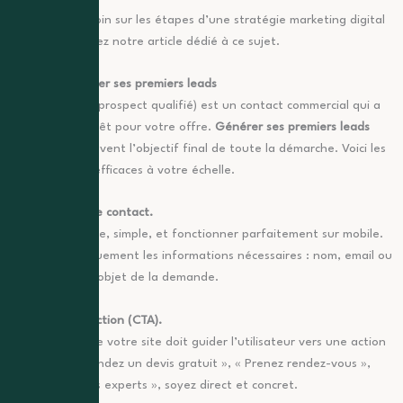
Pour aller plus loin sur les étapes d’une stratégie marketing digital
réussie, consultez notre article dédié à ce sujet.
Phase 3 : générer ses premiers leads
Un « lead » (ou prospect qualifié) est un contact commercial qui a
montré un intérêt pour votre offre.
Générer ses premiers leads
digitaux
est souvent l’objectif final de toute la démarche. Voici les
leviers les plus efficaces à votre échelle.
Le formulaire de contact.
Il doit être visible, simple, et fonctionner parfaitement sur mobile.
Demandez uniquement les informations nécessaires : nom, email ou
téléphone, et l’objet de la demande.
Les appels à l’action (CTA).
Chaque page de votre site doit guider l’utilisateur vers une action
précise. « Demandez un devis gratuit », « Prenez rendez-vous »,
« Contactez nos experts », soyez direct et concret.